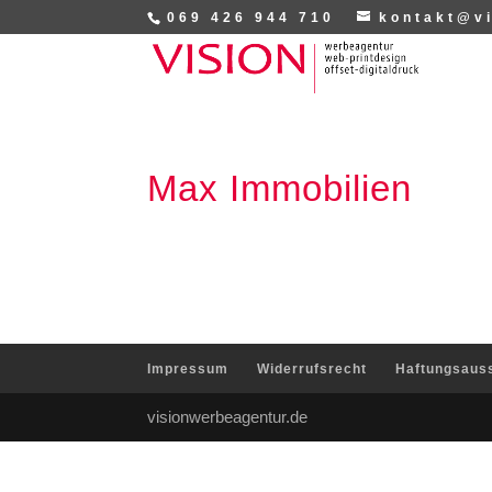
069 426 944 710
kontakt@v
Max Immobilien
Impressum
Widerrufsrecht
Haftungsaus
visionwerbeagentur.de